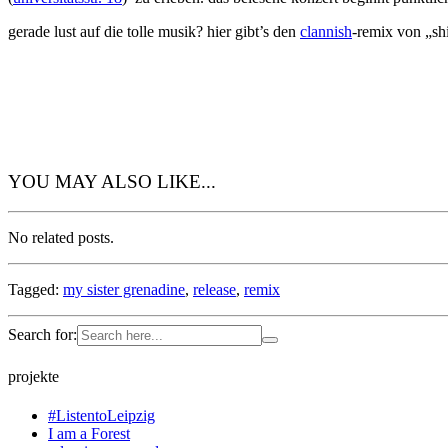
gerade lust auf die tolle musik? hier gibt’s den
clannish
-remix von „sh
YOU MAY ALSO LIKE...
No related posts.
Tagged:
my sister grenadine
,
release
,
remix
Search for:
projekte
#ListentoLeipzig
I am a Forest