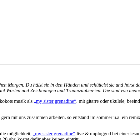
ühen Morgen. Du hälst sie in den Händen und schüttelst sie und hörst da
zelt mit Worten und Zeichnungen und Traumzaubereien. Die sind von mein
 kokots musik als
„my sister grenadine“
. mit gitarre oder ukulele, beei
er gern mit uns zusammen arbeiten. so entstand im sommer u.a. ein rem
 die möglichkeit,
„my sister grenadine“
live & unplugged bei einer lesu
20 uhr, kostet dafür aber keinen eintritt.