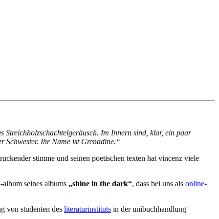
s Streichholzschachtelgeräusch. Im Innern sind, klar, ein paar
er Schwester. Ihr Name ist Grenadine.“
ndruckender stimme und seinen poetischen texten hat vincenz viele
ix-album seines albums
„shine in the dark“
, dass bei uns als
online-
ng von studenten des
literaturinstituts
in der unibuchhandlung