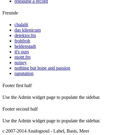
releasing a record
Freunde
chalalit
das klienicum
detektor.fm
frohfroh
heldenstadt
it's ours
mottt.fm
noisey
nothing but hope and passion
raputation
Footer first half
Use the Admin widget page to populate the sidebar.
Footer second half
Use the Admin widget page to populate the sidebar.
c 2007-2014 Analogsoul - Label, Basis, Meer