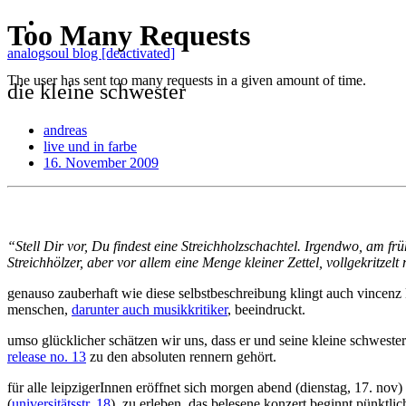
analogsoul blog [deactivated]
die kleine schwester
andreas
live und in farbe
16. November 2009
“Stell Dir vor, Du findest eine Streichholzschachtel. Irgendwo, am fr
Streichhölzer, aber vor allem eine Menge kleiner Zettel, vollgekrit
genauso zauberhaft wie diese selbstbeschreibung klingt auch vincenz
menschen,
darunter auch musikkritiker
, beeindruckt.
umso glücklicher schätzen wir uns, dass er und seine kleine schwest
release no. 13
zu den absoluten rennern gehört.
für alle leipzigerInnen eröffnet sich morgen abend (dienstag, 17. nov)
(
universitätsstr. 18
) zu erleben. das belesene konzert beginnt pünktlich 