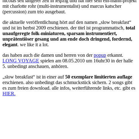
nicolas seit längerer zeit in leipzig und hat hier sein ein-mann-projekt
mit charlotte rohr (multi-instrumentalist) und marcus katscher
(percussion) zum trio ausgebaut.
die aktuelle veröffentlichung hört auf den namen „slow breakfast“
und ist im herbst 2009 erschienen. der titel ist programmatisch,
total
unaufgeregte folk-miniaturen, sparsam instrumentiert,
unprätentiöser gesang und am ende doch dringend, fordernd,
elegant
. we like it a lot.
das haben auch die damen und herren von der
popup
erkannt.
LONG VOYAGE
spielen am 08.05.2010 um 16uhr30 in der halle
5. unbedingt anschauen, anhören.
„slow breakfast“ ist in einer auf
50 exemplare limitierten auflage
erschienen. also unbedingt das schmuckstück sichern. 2 songs gibt
es zum freien download. alle infos, weiterführende links, etc. gibt es
HIER.