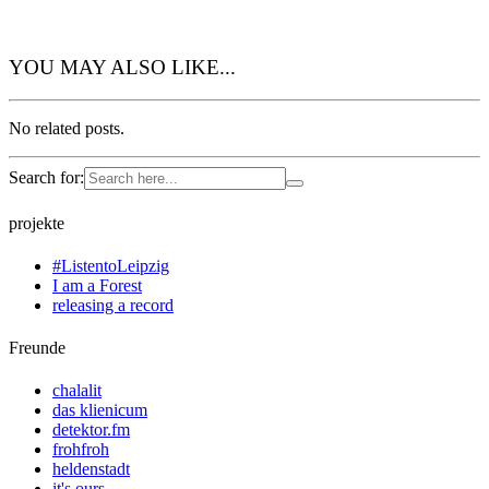
YOU MAY ALSO LIKE...
No related posts.
Search for:
projekte
#ListentoLeipzig
I am a Forest
releasing a record
Freunde
chalalit
das klienicum
detektor.fm
frohfroh
heldenstadt
it's ours