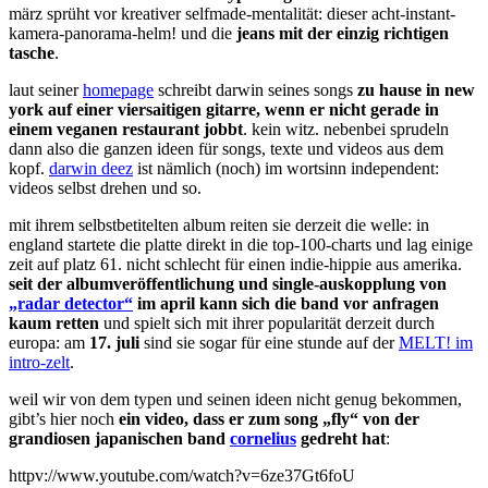
märz sprüht vor kreativer selfmade-mentalität: dieser acht-instant-
kamera-panorama-helm! und die
jeans mit der einzig richtigen
tasche
.
laut seiner
homepage
schreibt darwin seines songs
zu hause in new
york auf einer viersaitigen gitarre, wenn er nicht gerade in
einem veganen restaurant jobbt
. kein witz. nebenbei sprudeln
dann also die ganzen ideen für songs, texte und videos aus dem
kopf.
darwin deez
ist nämlich (noch) im wortsinn independent:
videos selbst drehen und so.
mit ihrem selbstbetitelten album reiten sie derzeit die welle: in
england startete die platte direkt in die top-100-charts und lag einige
zeit auf platz 61. nicht schlecht für einen indie-hippie aus amerika.
seit der albumveröffentlichung und single-auskopplung von
„radar detector“
im april kann sich die band vor anfragen
kaum retten
und spielt sich mit ihrer popularität derzeit durch
europa: am
17. juli
sind sie sogar für eine stunde auf der
MELT! im
intro-zelt
.
weil wir von dem typen und seinen ideen nicht genug bekommen,
gibt’s hier noch
ein video, dass er zum song „fly“ von der
grandiosen japanischen band
cornelius
gedreht hat
:
httpv://www.youtube.com/watch?v=6ze37Gt6foU