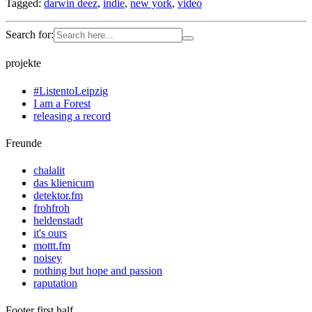
Tagged:
darwin deez
,
indie
,
new york
,
video
Search for:
projekte
#ListentoLeipzig
I am a Forest
releasing a record
Freunde
chalalit
das klienicum
detektor.fm
frohfroh
heldenstadt
it's ours
mottt.fm
noisey
nothing but hope and passion
raputation
Footer first half