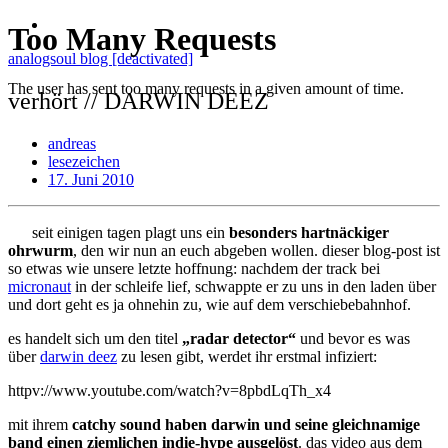
analogsoul blog [deactivated]
verhört // DARWIN DEEZ
andreas
lesezeichen
17. Juni 2010
seit einigen tagen plagt uns ein
besonders hartnäckiger
ohrwurm
, den wir nun an euch abgeben wollen. dieser blog-post ist
so etwas wie unsere letzte hoffnung: nachdem der track bei
micronaut
in der schleife lief, schwappte er zu uns in den laden über
und dort geht es ja ohnehin zu, wie auf dem verschiebebahnhof.
es handelt sich um den titel
„radar detector“
und bevor es was
über
darwin deez
zu lesen gibt, werdet ihr erstmal infiziert:
httpv://www.youtube.com/watch?v=8pbdLqTh_x4
mit ihrem
catchy sound haben darwin und seine gleichnamige
band einen ziemlichen indie-hype ausgelöst
. das video aus dem