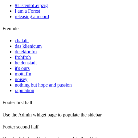
#ListentoLeipzig
I am a Forest
releasing a record
Freunde
chalalit
das klienicum
detektor.fm
frohfroh
heldenstadt
it's ours
mottt.fm
noisey
nothing but hope and passion
raputation
Footer first half
Use the Admin widget page to populate the sidebar.
Footer second half