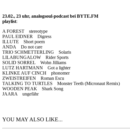
23.02., 23 uhr, analogsoul-podcast bei BYTE.FM
playlist
:
A FOREST stereotype
PAUL EIDNER Digress
ILLUTE Short poem
ANDA Do not care
TRIO SCHMETTERLING Solaris
LILABUNGALOW Rider Sports
SOLID SORREL Wohn Jilliams
LUTZ HARTMANN Got a lighter
KLINKE AUF CINCH phonomer
ZWEISTREIFEN Roman Escu
TALKING TO TURTLES Monster Teeth (Micronaut Remix)
WOODEN PEAK Shark Song
JAARA ungefähr
YOU MAY ALSO LIKE...