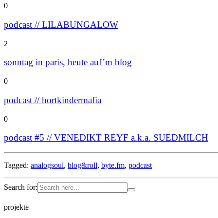
0
podcast // LILABUNGALOW
2
sonntag in paris, heute auf’m blog
0
podcast // hortkindermafia
0
podcast #5 // VENEDIKT REYF a.k.a. SUEDMILCH
Tagged:
analogsoul
,
blog&roll
,
byte.fm
,
podcast
Search for:
projekte