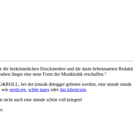
te die herkömmlichen Druckmedien und die darin beheimateten Redaktio
haben längst eine neue Form der Musikkritik erschaffen.“
&ROLL, bei der (musik-)blogger gebeten werden, eine stunde musik 
n wie
nerdcore
,
white tapes
oder
das klienicum
.
ir nicht auch eine stunde schön voll kriegen!
r: