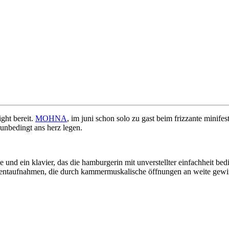
ight bereit.
MOHNA
, im juni schon solo zu gast beim frizzante minif
unbedingt ans herz legen.
und ein klavier, das die hamburgerin mit unverstellter einfachheit bed
momentaufnahmen, die durch kammermuskalische öffnungen an weite gew