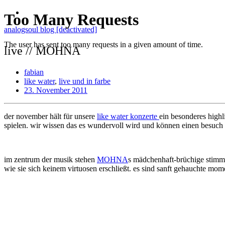
analogsoul blog [deactivated]
live // MOHNA
fabian
like water
,
live und in farbe
23. November 2011
der november hält für unsere
like water konzerte
ein besonderes highl
spielen. wir wissen das es wundervoll wird und können einen besuch 
im zentrum der musik stehen
MOHNA
s mädchenhaft-brüchige stimme 
wie sie sich keinem virtuosen erschließt. es sind sanft gehauchte 