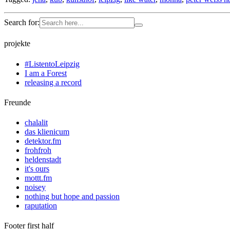
Search for:
projekte
#ListentoLeipzig
I am a Forest
releasing a record
Freunde
chalalit
das klienicum
detektor.fm
frohfroh
heldenstadt
it's ours
mottt.fm
noisey
nothing but hope and passion
raputation
Footer first half