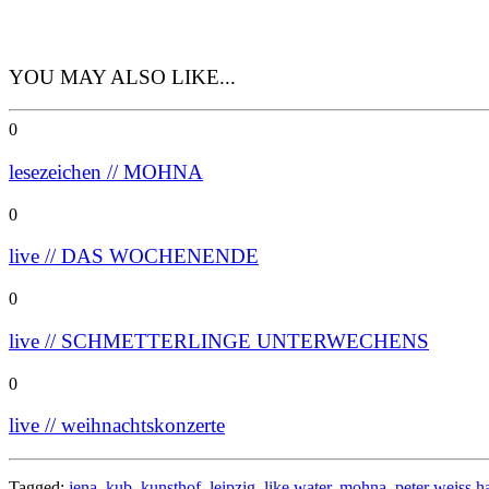
YOU MAY ALSO LIKE...
0
lesezeichen // MOHNA
0
live // DAS WOCHENENDE
0
live // SCHMETTERLINGE UNTERWECHENS
0
live // weihnachtskonzerte
Tagged:
jena
,
kub
,
kunsthof
,
leipzig
,
like water
,
mohna
,
peter weiss h