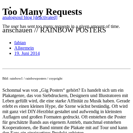
analogsoul blog [deactivated]
anschauen // RAINBOW POSTERS
fabian
Allgemein
19. Juni 2014
Bild: rainbow1 / rainbowposters / coypright
Schonmal was von „Gig Posters“ gehört? Es handelt sich um ein
Plakatgenre, das von Siebdruckern, Designern und Illustratoren mit
Leben gefüllt wird, die eine starke Affinität zu Musik haben. Gerade
erlebt es einen kleinen Hype, die Szene wächst beständig. Oft wird
mit ganz viel DIY-Herzblut gestaltet und aufwendig in kleinsten
Auflagen und großen Formaten gedruckt. Oft entstehen die Poster
für geschätzte Bands aus eigenem Antrieb, manchmal entstehen
Kooperationen, die Band nimmt die Plakate mit auf Tour und kann
den Fans ein einzigartiges Produkt anbieten.