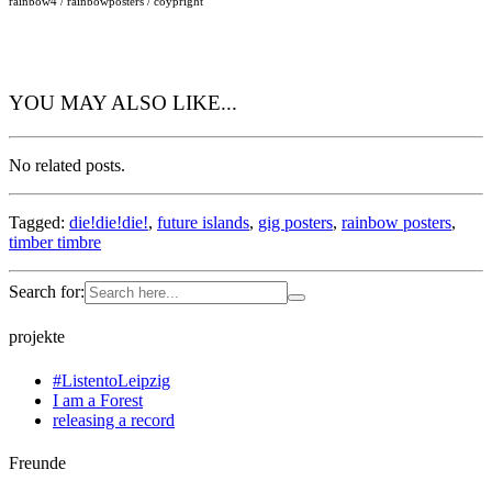
rainbow4 / rainbowposters / coypright
YOU MAY ALSO LIKE...
No related posts.
Tagged:
die!die!die!
,
future islands
,
gig posters
,
rainbow posters
,
timber timbre
Search for:
projekte
#ListentoLeipzig
I am a Forest
releasing a record
Freunde