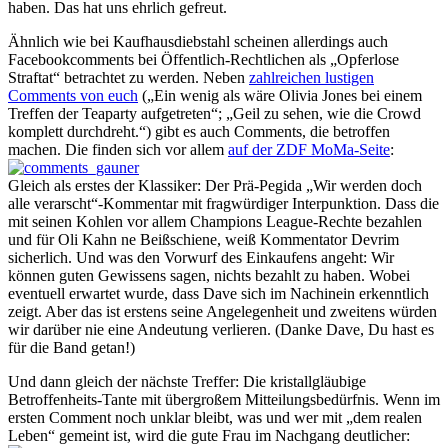
haben. Das hat uns ehrlich gefreut.
Ähnlich wie bei Kaufhausdiebstahl scheinen allerdings auch
Facebookcomments bei Öffentlich-Rechtlichen als „Opferlose
Straftat“ betrachtet zu werden. Neben
zahlreichen lustigen
Comments von euch
(„Ein wenig als wäre Olivia Jones bei einem
Treffen der Teaparty aufgetreten“; „Geil zu sehen, wie die Crowd
komplett durchdreht.“) gibt es auch Comments, die betroffen
machen. Die finden sich vor allem
auf der ZDF MoMa-Seite
:
Gleich als erstes der Klassiker: Der Prä-Pegida „Wir werden doch
alle verarscht“-Kommentar mit fragwürdiger Interpunktion. Dass die
mit seinen Kohlen vor allem Champions League-Rechte bezahlen
und für Oli Kahn ne Beißschiene, weiß Kommentator Devrim
sicherlich. Und was den Vorwurf des Einkaufens angeht: Wir
können guten Gewissens sagen, nichts bezahlt zu haben. Wobei
eventuell erwartet wurde, dass Dave sich im Nachinein erkenntlich
zeigt. Aber das ist erstens seine Angelegenheit und zweitens würden
wir darüber nie eine Andeutung verlieren. (Danke Dave, Du hast es
für die Band getan!)
Und dann gleich der nächste Treffer: Die kristallgläubige
Betroffenheits-Tante mit übergroßem Mitteilungsbedürfnis. Wenn im
ersten Comment noch unklar bleibt, was und wer mit „dem realen
Leben“ gemeint ist, wird die gute Frau im Nachgang deutlicher: