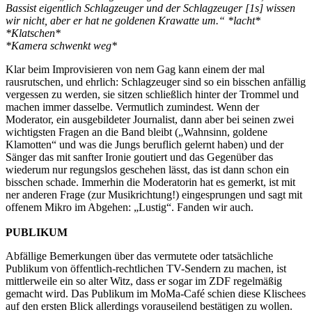
Bassist eigentlich Schlagzeuger und der Schlagzeuger [1s] wissen
wir nicht, aber er hat ne goldenen Krawatte um.“ *lacht*
*Klatschen*
*Kamera schwenkt weg*
Klar beim Improvisieren von nem Gag kann einem der mal
rausrutschen, und ehrlich: Schlagzeuger sind so ein bisschen anfällig
vergessen zu werden, sie sitzen schließlich hinter der Trommel und
machen immer dasselbe. Vermutlich zumindest. Wenn der
Moderator, ein ausgebildeter Journalist, dann aber bei seinen zwei
wichtigsten Fragen an die Band bleibt („Wahnsinn, goldene
Klamotten“ und was die Jungs beruflich gelernt haben) und der
Sänger das mit sanfter Ironie goutiert und das Gegenüber das
wiederum nur regungslos geschehen lässt, das ist dann schon ein
bisschen schade. Immerhin die Moderatorin hat es gemerkt, ist mit
ner anderen Frage (zur Musikrichtung!) eingesprungen und sagt mit
offenem Mikro im Abgehen: „Lustig“. Fanden wir auch.
PUBLIKUM
Abfällige Bemerkungen über das vermutete oder tatsächliche
Publikum von öffentlich-rechtlichen TV-Sendern zu machen, ist
mittlerweile ein so alter Witz, dass er sogar im ZDF regelmäßig
gemacht wird. Das Publikum im MoMa-Café schien diese Klischees
auf den ersten Blick allerdings vorauseilend bestätigen zu wollen.