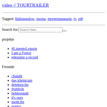
video // TOURTRAILER
Tagged:
lilabungalow
,
moma
,
morgenmagazin
,
tv
,
zdf
Search for:
projekte
#ListentoLeipzig
I am a Forest
releasing a record
Freunde
chalalit
das klienicum
detektor.fm
frohfroh
heldenstadt
it's ours
mottt.fm
noisey