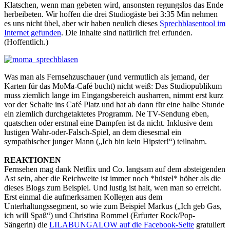
Klatschen, wenn man gebeten wird, ansonsten regungslos das Ende
herbeibeten. Wir hoffen die drei Studiogäste bei 3:35 Min nehmen
es uns nicht übel, aber wir haben neulich dieses
Sprechblasentool im
Internet gefunden
. Die Inhalte sind natürlich frei erfunden.
(Hoffentlich.)
Was man als Fernsehzuschauer (und vermutlich als jemand, der
Karten für das MoMa-Café bucht) nicht weiß: Das Studiopublikum
muss ziemlich lange im Eingangsbereich ausharren, nimmt erst kurz
vor der Schalte ins Café Platz und hat ab dann für eine halbe Stunde
ein ziemlich durchgetaktetes Programm. Ne TV-Sendung eben,
quatschen oder erstmal eine Dampfen ist da nicht. Inklusive dem
lustigen Wahr-oder-Falsch-Spiel, an dem diesesmal ein
sympathischer junger Mann („Ich bin kein Hipster!“) teilnahm.
REAKTIONEN
Fernsehen mag dank Netflix und Co. langsam auf dem absteigenden
Ast sein, aber die Reichweite ist immer noch *hüstel* höher als die
dieses Blogs zum Beispiel. Und lustig ist halt, wen man so erreicht.
Erst einmal die aufmerksamen Kollegen aus dem
Unterhaltungssegment, so wie zum Beispiel Markus („Ich geb Gas,
ich will Spaß“) und Christina Rommel (Erfurter Rock/Pop-
Sängerin) die
LILABUNGALOW auf die Facebook-Seite
gratuliert