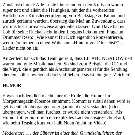
Zunächst einmal: Alle Leute hinter und vor den Kulissen waren
super nett und allein die Häufigkeit, mit der die vorbereiten
Brötchen zur Künstlerverpflegung von Backstage zu Bühne und
zurück geräumt wurden, überstieg das Maß an Zuwendung, dass
wir uns hier normalerweise angedeihen lassen. Und Dave hat ein
Lob für seine Rückansicht in den Leggins bekommen. Frage an
Drummer Reen: „Wie kannst Du Dich eigentlich konzentrieren,
wenn Du immer so einen Wahnsinns-Hintern vor Dir siehst?“ –
Leider nicht on air.
Außerdem hat sich das Team gefreut, dass LILABUNGALOW nett
waren und gute Musik machen. So sind zum Beispiel die CD und
die Vinyl, die eigentlich als Anschauungsmaterial für die Sendung
dienten, still schweigend dort verblieben. Das ist ein gutes Zeichen!
HUMOR
Etwas nachdenklich macht aber die Rolle, die Humor im
Morgenmagazin-Kosmos einnimmt. Kommt er subtil daher, wird er
geflissentlich übergangen oder gar nicht erst verstanden (oder
übergangen, weil man fürchtet, er würde nicht verstanden). Als
Humor tritt er nur durch ein explizites Lachen ausgezeichnet auf,
wie beim Teasing kurz vor halb Neun (nicht im Video):
Moderator: „…der Sänger ist eigentlich Grundschullehrer, der