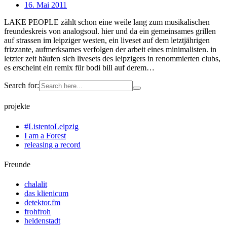
16. Mai 2011
LAKE PEOPLE zählt schon eine weile lang zum musikalischen
freundeskreis von analogsoul. hier und da ein gemeinsames grillen
auf strassen im leipziger westen, ein liveset auf dem letztjährigen
frizzante, aufmerksames verfolgen der arbeit eines minimalisten. in
letzter zeit häufen sich livesets des leipzigers in renommierten clubs,
es erscheint ein remix für bodi bill auf derem…
Search for:
projekte
#ListentoLeipzig
I am a Forest
releasing a record
Freunde
chalalit
das klienicum
detektor.fm
frohfroh
heldenstadt