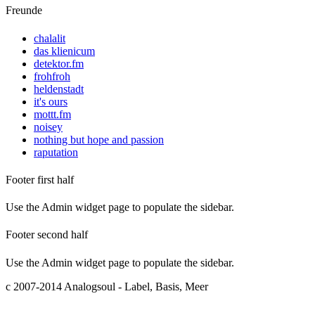
Freunde
chalalit
das klienicum
detektor.fm
frohfroh
heldenstadt
it's ours
mottt.fm
noisey
nothing but hope and passion
raputation
Footer first half
Use the Admin widget page to populate the sidebar.
Footer second half
Use the Admin widget page to populate the sidebar.
c 2007-2014 Analogsoul - Label, Basis, Meer