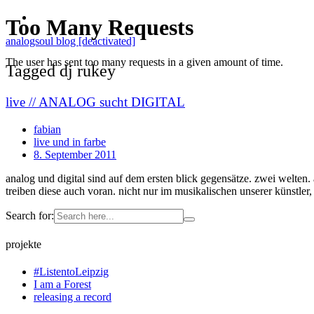
analogsoul blog [deactivated]
Tagged dj rukey
live // ANALOG sucht DIGITAL
fabian
live und in farbe
8. September 2011
analog und digital sind auf dem ersten blick gegensätze. zwei welte
treiben diese auch voran. nicht nur im musikalischen unserer künstl
Search for:
projekte
#ListentoLeipzig
I am a Forest
releasing a record