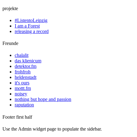
projekte
#ListentoLeipzig
I am a Forest
releasing a record
Freunde
chalalit
das klienicum
detektor.fm
frohfroh
heldenstadt
it's ours
mottt.fm
noisey
nothing but hope and passion
raputation
Footer first half
Use the Admin widget page to populate the sidebar.