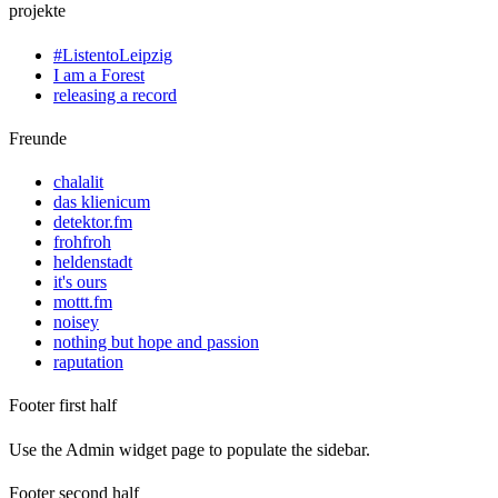
projekte
#ListentoLeipzig
I am a Forest
releasing a record
Freunde
chalalit
das klienicum
detektor.fm
frohfroh
heldenstadt
it's ours
mottt.fm
noisey
nothing but hope and passion
raputation
Footer first half
Use the Admin widget page to populate the sidebar.
Footer second half