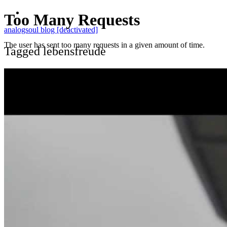
analogsoul blog [deactivated]
Tagged lebensfreude