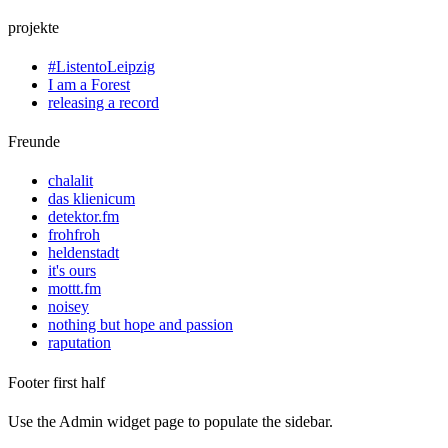
projekte
#ListentoLeipzig
I am a Forest
releasing a record
Freunde
chalalit
das klienicum
detektor.fm
frohfroh
heldenstadt
it's ours
mottt.fm
noisey
nothing but hope and passion
raputation
Footer first half
Use the Admin widget page to populate the sidebar.