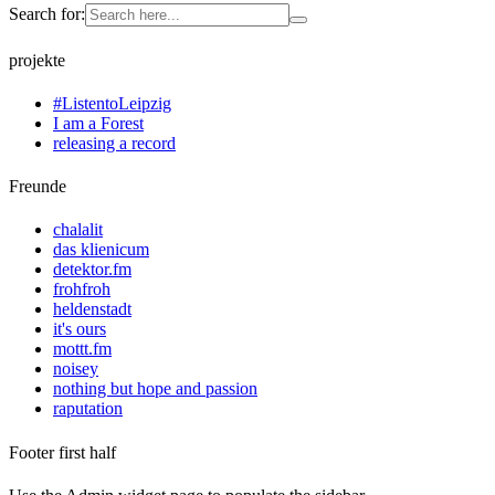
Search for:
projekte
#ListentoLeipzig
I am a Forest
releasing a record
Freunde
chalalit
das klienicum
detektor.fm
frohfroh
heldenstadt
it's ours
mottt.fm
noisey
nothing but hope and passion
raputation
Footer first half