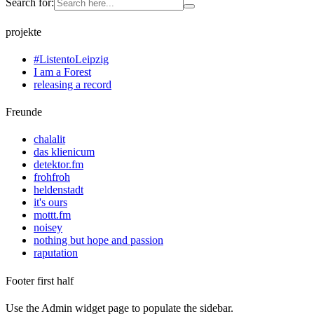
Search for:
projekte
#ListentoLeipzig
I am a Forest
releasing a record
Freunde
chalalit
das klienicum
detektor.fm
frohfroh
heldenstadt
it's ours
mottt.fm
noisey
nothing but hope and passion
raputation
Footer first half
Use the Admin widget page to populate the sidebar.