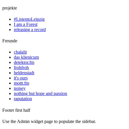
projekte
#ListentoLeipzig
I am a Forest
releasing a record
Freunde
chalalit
das klienicum
detektor.fm
frohfroh
heldenstadt
it's ours
mottt.fm
noisey
nothing but hope and passion
raputation
Footer first half
Use the Admin widget page to populate the sidebar.