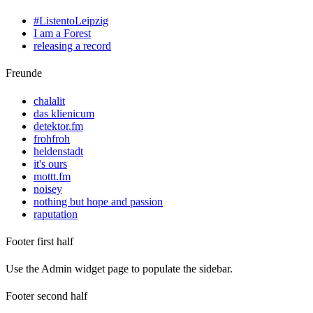
#ListentoLeipzig
I am a Forest
releasing a record
Freunde
chalalit
das klienicum
detektor.fm
frohfroh
heldenstadt
it's ours
mottt.fm
noisey
nothing but hope and passion
raputation
Footer first half
Use the Admin widget page to populate the sidebar.
Footer second half