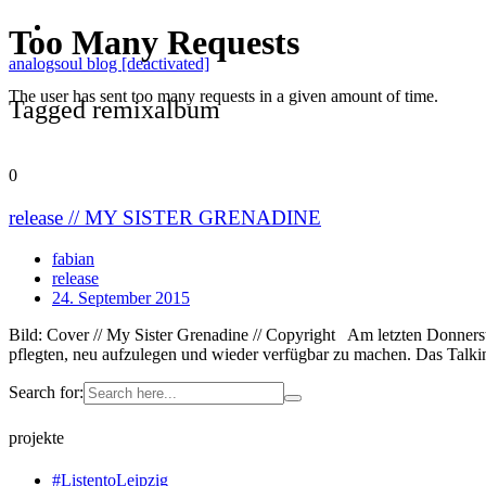
analogsoul blog [deactivated]
Tagged remixalbum
0
release // MY SISTER GRENADINE
fabian
release
24. September 2015
Bild: Cover // My Sister Grenadine // Copyright Am letzten Donnerst
pflegten, neu aufzulegen und wieder verfügbar zu machen. Das Talki
Search for:
projekte
#ListentoLeipzig