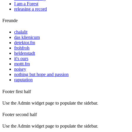
I am a Forest
releasing a record
Freunde
chalalit
das klienicum
detektor.fm
frohfroh
heldenstadt
it's ours
mottt.fm
noisey
nothing but hope and passion
raputation
Footer first half
Use the Admin widget page to populate the sidebar.
Footer second half
Use the Admin widget page to populate the sidebar.