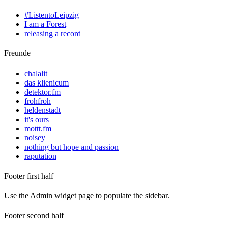
#ListentoLeipzig
I am a Forest
releasing a record
Freunde
chalalit
das klienicum
detektor.fm
frohfroh
heldenstadt
it's ours
mottt.fm
noisey
nothing but hope and passion
raputation
Footer first half
Use the Admin widget page to populate the sidebar.
Footer second half