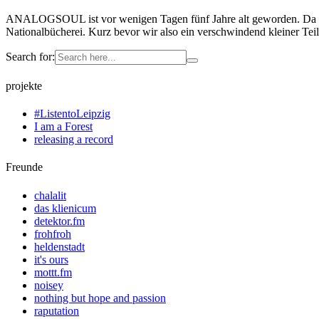
ANALOGSOUL ist vor wenigen Tagen fünf Jahre alt geworden. Da die k
Nationalbücherei. Kurz bevor wir also ein verschwindend kleiner Te
Search for:
projekte
#ListentoLeipzig
I am a Forest
releasing a record
Freunde
chalalit
das klienicum
detektor.fm
frohfroh
heldenstadt
it's ours
mottt.fm
noisey
nothing but hope and passion
raputation