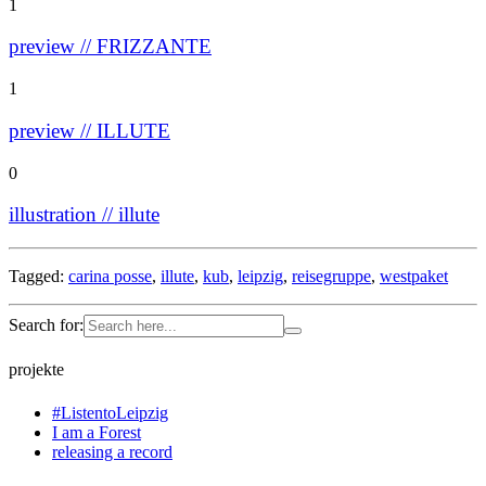
1
preview // FRIZZANTE
1
preview // ILLUTE
0
illustration // illute
Tagged:
carina posse
,
illute
,
kub
,
leipzig
,
reisegruppe
,
westpaket
Search for:
projekte
#ListentoLeipzig
I am a Forest
releasing a record