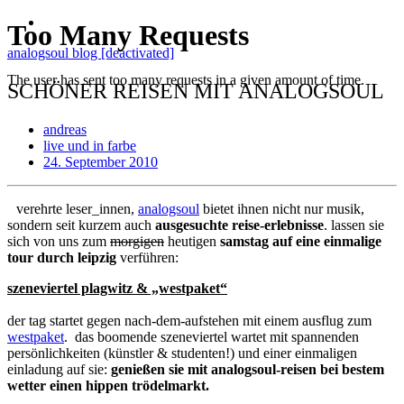
analogsoul blog [deactivated]
SCHÖNER REISEN MIT ANALOGSOUL
andreas
live und in farbe
24. September 2010
verehrte leser_innen,
analogsoul
bietet ihnen nicht nur musik,
sondern seit kurzem auch
ausgesuchte reise-erlebnisse
. lassen sie
sich von uns zum
morgigen
heutigen
samstag auf eine einmalige
tour durch leipzig
verführen:
szeneviertel plagwitz & „westpaket“
der tag startet gegen nach-dem-aufstehen mit einem ausflug zum
westpaket
. das boomende szeneviertel wartet mit spannenden
persönlichkeiten (künstler & studenten!) und einer einmaligen
einladung auf sie:
genießen sie mit analogsoul-reisen bei bestem
wetter einen hippen trödelmarkt.