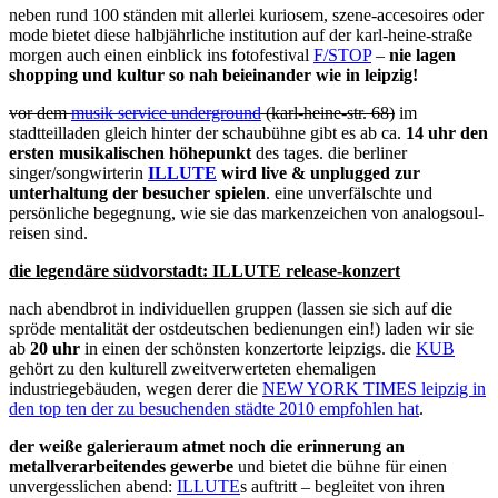
neben rund 100 ständen mit allerlei kuriosem, szene-accesoires oder
mode bietet diese halbjährliche institution auf der karl-heine-straße
morgen auch einen einblick ins fotofestival
F/STOP
–
nie lagen
shopping und kultur so nah beieinander wie in leipzig!
vor dem
musik service underground
(karl-heine-str. 68)
im
stadtteilladen gleich hinter der schaubühne gibt es ab ca.
14 uhr den
ersten musikalischen höhepunkt
des tages. die berliner
singer/songwirterin
ILLUTE
wird live & unplugged zur
unterhaltung der besucher spielen
. eine unverfälschte und
persönliche begegnung, wie sie das markenzeichen von analogsoul-
reisen sind.
die legendäre südvorstadt: ILLUTE release-konzert
nach abendbrot in individuellen gruppen (lassen sie sich auf die
spröde mentalität der ostdeutschen bedienungen ein!) laden wir sie
ab
20 uhr
in einen der schönsten konzertorte leipzigs. die
KUB
gehört zu den kulturell zweitverwerteten ehemaligen
industriegebäuden, wegen derer die
NEW YORK TIMES leipzig in
den top ten der zu besuchenden städte 2010 empfohlen hat
.
der weiße galerieraum atmet noch die erinnerung an
metallverarbeitendes gewerbe
und bietet die bühne für einen
unvergesslichen abend:
ILLUTE
s auftritt – begleitet von ihren