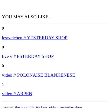
YOU MAY ALSO LIKE...
0
lesezeichen // YESTERDAY SHOP
0
live // YESTERDAY SHOP
0
video // POLONAISE BLANKENESE
1
video // ARPEN
Tagged:
the good life
,
trickser
,
video
,
yesterday shop