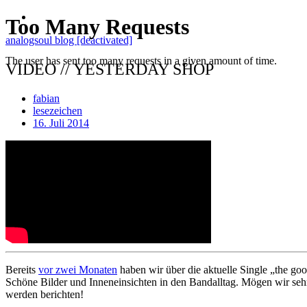
analogsoul blog [deactivated]
VIDEO // YESTERDAY SHOP
fabian
lesezeichen
16. Juli 2014
Bereits
vor zwei Monaten
haben wir über die aktuelle Single „the goo
Schöne Bilder und Inneneinsichten in den Bandalltag. Mögen wir sehr
werden berichten!