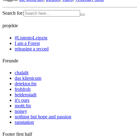
Search for:
projekte
#ListentoLeipzig
I am a Forest
releasing a record
Freunde
chalalit
das klienicum
detektor.fm
frohfroh
heldenstadt
it's ours
mottt.fm
noisey
nothing but hope and passion
raputation
Footer first half