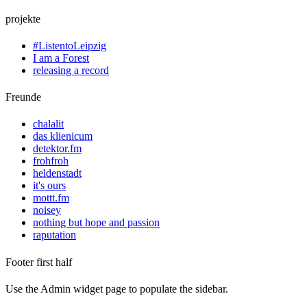
projekte
#ListentoLeipzig
I am a Forest
releasing a record
Freunde
chalalit
das klienicum
detektor.fm
frohfroh
heldenstadt
it's ours
mottt.fm
noisey
nothing but hope and passion
raputation
Footer first half
Use the Admin widget page to populate the sidebar.