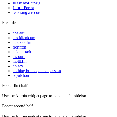
#ListentoLeipzig
I am a Forest
releasing a record
Freunde
chalalit
das klienicum
detektor.fm
frohfroh
heldenstadt
it's ours
mottt.fm
noisey
nothing but hope and passion
raputation
Footer first half
Use the Admin widget page to populate the sidebar.
Footer second half
Use the Admin widget page to populate the sidebar.