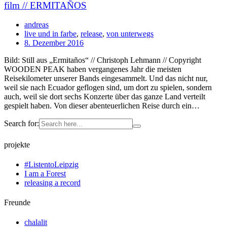
film // ERMITAÑOS
andreas
live und in farbe
,
release
,
von unterwegs
8. Dezember 2016
Bild: Still aus „Ermitaños“ // Christoph Lehmann // Copyright
WOODEN PEAK haben vergangenes Jahr die meisten
Reisekilometer unserer Bands eingesammelt. Und das nicht nur,
weil sie nach Ecuador geflogen sind, um dort zu spielen, sondern
auch, weil sie dort sechs Konzerte über das ganze Land verteilt
gespielt haben. Von dieser abenteuerlichen Reise durch ein…
Search for:
projekte
#ListentoLeipzig
I am a Forest
releasing a record
Freunde
chalalit