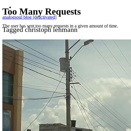
analogsoul blog [deactivated]
Tagged christoph lehmann