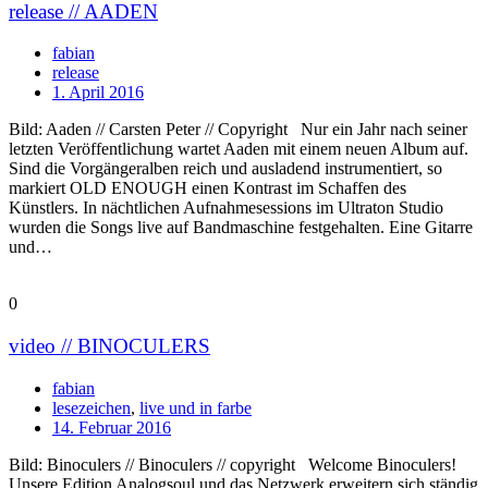
release // AADEN
fabian
release
1. April 2016
Bild: Aaden // Carsten Peter // Copyright Nur ein Jahr nach seiner
letzten Veröffentlichung wartet Aaden mit einem neuen Album auf.
Sind die Vorgängeralben reich und ausladend instrumentiert, so
markiert OLD ENOUGH einen Kontrast im Schaffen des
Künstlers. In nächtlichen Aufnahmesessions im Ultraton Studio
wurden die Songs live auf Bandmaschine festgehalten. Eine Gitarre
und…
0
video // BINOCULERS
fabian
lesezeichen
,
live und in farbe
14. Februar 2016
Bild: Binoculers // Binoculers // copyright Welcome Binoculers!
Unsere Edition Analogsoul und das Netzwerk erweitern sich ständig