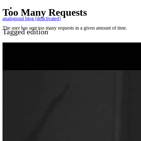
analogsoul blog [deactivated]
Tagged edition