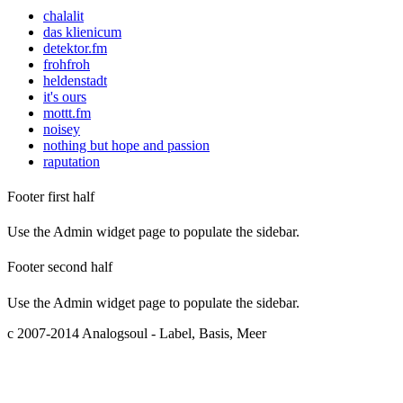
chalalit
das klienicum
detektor.fm
frohfroh
heldenstadt
it's ours
mottt.fm
noisey
nothing but hope and passion
raputation
Footer first half
Use the Admin widget page to populate the sidebar.
Footer second half
Use the Admin widget page to populate the sidebar.
c 2007-2014 Analogsoul - Label, Basis, Meer