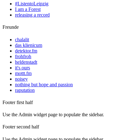
#ListentoLeipzig
I am a Forest
releasing a record
Freunde
chalalit
das klienicum
detektor.fm
frohfroh
heldenstadt
it's ours
mottt.fm
noisey
nothing but hope and passion
raputation
Footer first half
Use the Admin widget page to populate the sidebar.
Footer second half
Use the Admin widget page to populate the sidebar.