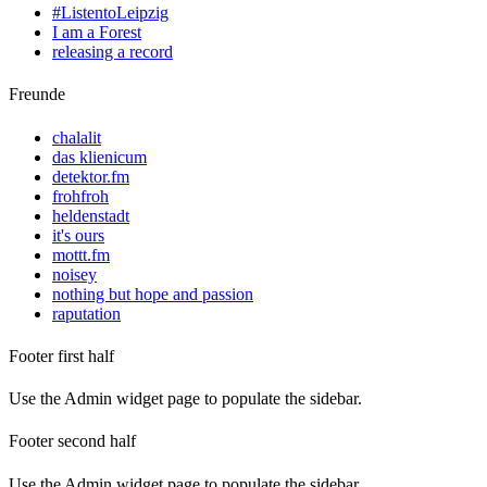
#ListentoLeipzig
I am a Forest
releasing a record
Freunde
chalalit
das klienicum
detektor.fm
frohfroh
heldenstadt
it's ours
mottt.fm
noisey
nothing but hope and passion
raputation
Footer first half
Use the Admin widget page to populate the sidebar.
Footer second half
Use the Admin widget page to populate the sidebar.