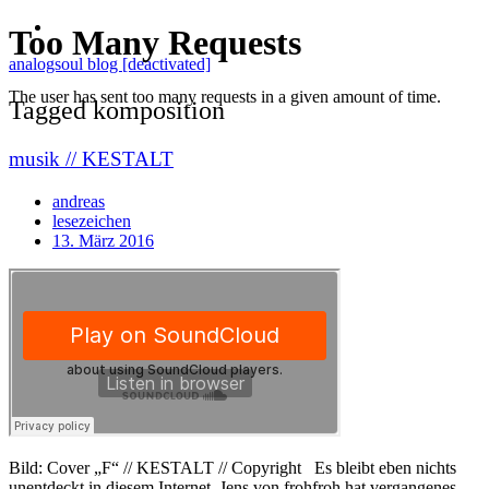
analogsoul blog [deactivated]
Tagged komposition
musik // KESTALT
andreas
lesezeichen
13. März 2016
Bild: Cover „F“ // KESTALT // Copyright Es bleibt eben nichts
unentdeckt in diesem Internet. Jens von frohfroh hat vergangenes