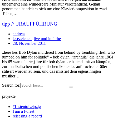
unbemerkt eine wunderbare Miniatur veröffentlicht. Genau
genommen handelt es sich um eine Klavierkomposition in zwei
Teilen,…
tipp // URAUFFÜHRUNG
andreas
lesezeichen
,
live und in farbe
28. November 2011
„here lies Bob Dylan murdered from behind by trembling flesh who
jumped on him for solitude“ – bob dylan „tarantula“ die jahre 1964
bis 65 waren harte jahre für bob dylan. er hatte damit zu kämpfen,
zur musikalischen und politischen ikone des aufbruchs der 60er
stilisert worden zu sein. und das missfiel dem eigensinnigen
musiker….
Search for:
projekte
#ListentoLeipzig
I am a Forest
releasing a record