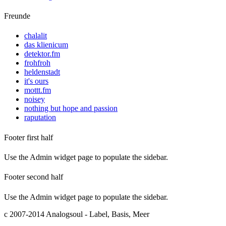
Freunde
chalalit
das klienicum
detektor.fm
frohfroh
heldenstadt
it's ours
mottt.fm
noisey
nothing but hope and passion
raputation
Footer first half
Use the Admin widget page to populate the sidebar.
Footer second half
Use the Admin widget page to populate the sidebar.
c 2007-2014 Analogsoul - Label, Basis, Meer