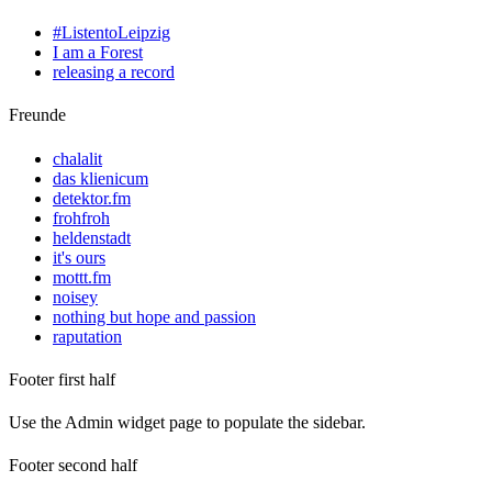
#ListentoLeipzig
I am a Forest
releasing a record
Freunde
chalalit
das klienicum
detektor.fm
frohfroh
heldenstadt
it's ours
mottt.fm
noisey
nothing but hope and passion
raputation
Footer first half
Use the Admin widget page to populate the sidebar.
Footer second half