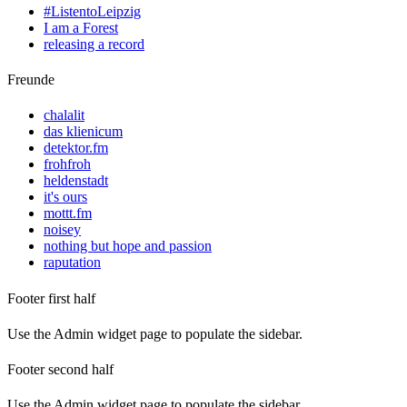
#ListentoLeipzig
I am a Forest
releasing a record
Freunde
chalalit
das klienicum
detektor.fm
frohfroh
heldenstadt
it's ours
mottt.fm
noisey
nothing but hope and passion
raputation
Footer first half
Use the Admin widget page to populate the sidebar.
Footer second half
Use the Admin widget page to populate the sidebar.