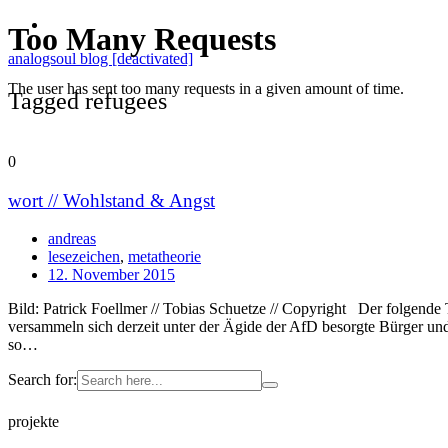
analogsoul blog [deactivated]
Tagged refugees
0
wort // Wohlstand & Angst
andreas
lesezeichen
,
metatheorie
12. November 2015
Bild: Patrick Foellmer // Tobias Schuetze // Copyright Der folgend
versammeln sich derzeit unter der Ägide der AfD besorgte Bürger un
so…
Search for:
projekte