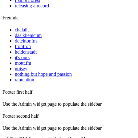
I am a Forest
releasing a record
Freunde
chalalit
das klienicum
detektor.fm
frohfroh
heldenstadt
it's ours
mottt.fm
noisey
nothing but hope and passion
raputation
Footer first half
Use the Admin widget page to populate the sidebar.
Footer second half
Use the Admin widget page to populate the sidebar.