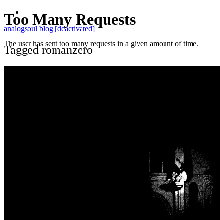
analogsoul blog [deactivated]
Tagged romanzero