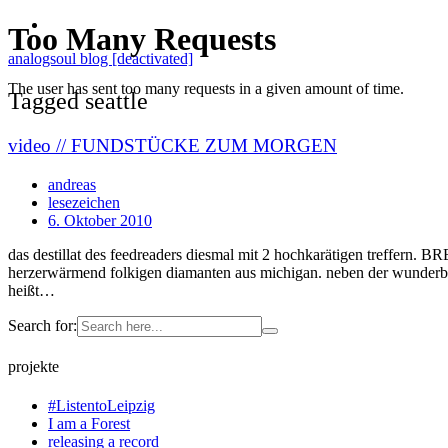
analogsoul blog [deactivated]
Tagged seattle
video // FUNDSTÜCKE ZUM MORGEN
andreas
lesezeichen
6. Oktober 2010
das destillat des feedreaders diesmal mit 2 hochkarätigen t
herzerwärmend folkigen diamanten aus michigan. neben der wunderbar
heißt…
Search for:
projekte
#ListentoLeipzig
I am a Forest
releasing a record