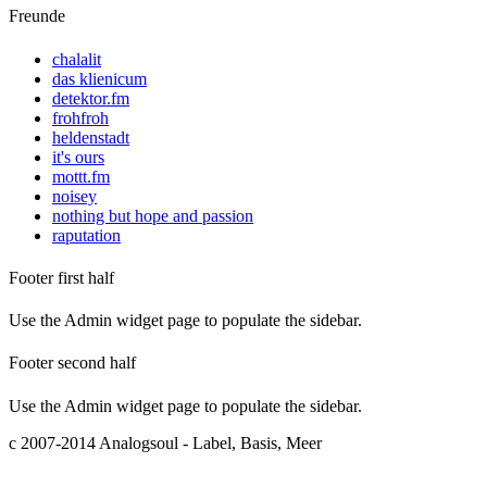
Freunde
chalalit
das klienicum
detektor.fm
frohfroh
heldenstadt
it's ours
mottt.fm
noisey
nothing but hope and passion
raputation
Footer first half
Use the Admin widget page to populate the sidebar.
Footer second half
Use the Admin widget page to populate the sidebar.
c 2007-2014 Analogsoul - Label, Basis, Meer