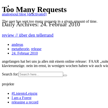
analogsoul blog [deactivated]
Daily Archives: 24. Februar 2010
review // über den tellerrand
andreas
metatheorie
,
release
24. Februar 2010
angefangen hat bei uns ja alles mit einem online release: FAAR „suite“
klavierumzüge. nein im ernst, in wenigen wochen haben wir auch wie
Search for:
projekte
#ListentoLeipzig
I am a Forest
releasing a record