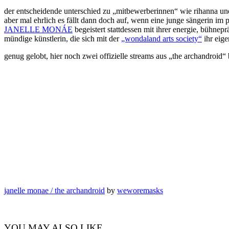
der entscheidende unterschied zu „mitbewerberinnen“ wie rihanna u
aber mal ehrlich es fällt dann doch auf, wenn eine junge sängerin im po
JANELLE MONÁE
begeistert stattdessen mit ihrer energie, bühnepr
mündige künstlerin, die sich mit der
„wondaland arts society“
ihr eige
genug gelobt, hier noch zwei offizielle streams aus „the archandroid“
janelle monae / the archandroid
by
weworemasks
YOU MAY ALSO LIKE...