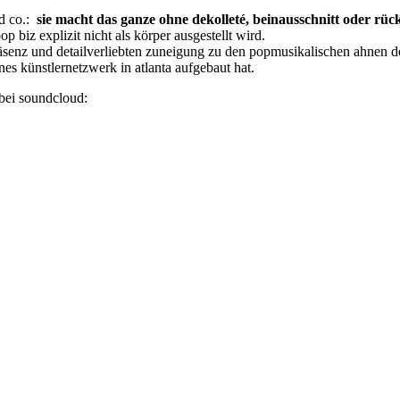
nd co.:
sie macht das ganze ohne dekolleté, beinausschnitt oder rüc
p biz explizit nicht als körper ausgestellt wird.
äsenz und detailverliebten zuneigung zu den popmusikalischen ahnen der 
nes künstlernetzwerk in atlanta aufgebaut hat.
 bei soundcloud: