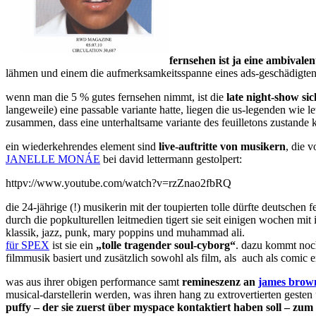
fernsehen ist ja eine ambivalen
lähmen und einem die aufmerksamkeitsspanne eines ads-geschäd
wenn man die 5 % gutes fernsehen nimmt, ist die
late night-show sic
langeweile) eine passable variante hatte, liegen die us-legenden wie l
zusammen, dass eine unterhaltsame variante des feuilletons zustande
ein wiederkehrendes element sind
live-auftritte von musikern
, die 
JANELLE MONÁE
bei david lettermann gestolpert:
httpv://www.youtube.com/watch?v=rzZnao2fbRQ
die 24-jährige (!) musikerin mit der toupierten tolle dürfte deutschen
durch die popkulturellen leitmedien tigert sie seit einigen wochen mi
klassik, jazz, punk, mary poppins und muhammad ali.
für SPEX
ist sie ein
„tolle tragender soul-cyborg“
. dazu kommt noch
filmmusik basiert und zusätzlich sowohl als film, als auch als comic e
was aus ihrer obigen performance samt
remineszenz an
james brown
musical-darstellerin werden, was ihren hang zu extrovertierten gesten u
puffy – der sie zuerst über myspace kontaktiert haben soll – zu