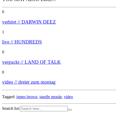
0
verhört // DARWIN DEEZ
1
live // HUNDREDS
0
verguckt // LAND OF TALK
0
video // dreier zum montag
Tagged:
james brown
,
janelle monáe
,
video
Search for: