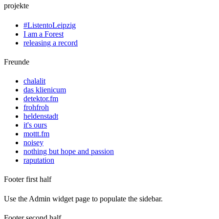
projekte
#ListentoLeipzig
I am a Forest
releasing a record
Freunde
chalalit
das klienicum
detektor.fm
frohfroh
heldenstadt
it's ours
mottt.fm
noisey
nothing but hope and passion
raputation
Footer first half
Use the Admin widget page to populate the sidebar.
Footer second half