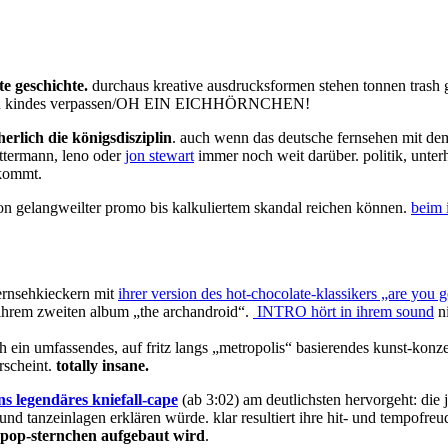
te geschichte.
durchaus kreative ausdrucksformen stehen tonnen trash g
igten kindes verpassen/OH EIN EICHHÖRNCHEN!
herlich die königsdisziplin
. auch wenn das deutsche fernsehen mit dem 
ettermann, leno oder
jon stewart
immer noch weit darüber. politik, unter
 kommt.
von gelangweilter promo bis kalkuliertem skandal reichen können.
beim 
 fernsehkieckern mit
ihrer version des hot-chocolate-klassikers „are you
t ihrem zweiten album „the archandroid“.
INTRO hört in ihrem sound
ni
 ein umfassendes, auf fritz langs „metropolis“ basierendes kunst-konzep
rscheint.
totally insane.
s legendäres kniefall-cape
(ab 3:02) am deutlichsten hervorgeht: die 
nd tanzeinlagen erklären würde. klar resultiert ihre hit- und tempofreud
m pop-sternchen aufgebaut wird
.