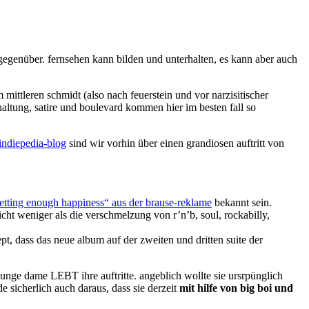
egenüber. fernsehen kann bilden und unterhalten, es kann aber auch
mittleren schmidt (also nach feuerstein und vor narzisitischer
haltung, satire und boulevard kommen hier im besten fall so
indiepedia-blog
sind wir vorhin über einen grandiosen auftritt von
 getting enough happiness“ aus der brause-reklame
bekannt sein.
cht weniger als die verschmelzung von r’n’b, soul, rockabilly,
t, dass das neue album auf der zweiten und dritten suite der
junge dame LEBT ihre auftritte. angeblich wollte sie ursrpünglich
e sicherlich auch daraus, dass sie derzeit
mit hilfe von big boi und