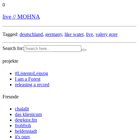
0
live // MOHNA
Tagged:
deutschland
,
germany
,
like water
,
live
,
valery gore
Search for:
projekte
#ListentoLeipzig
I am a Forest
releasing a record
Freunde
chalalit
das klienicum
detektor.fm
frohfroh
heldenstadt
it's ours