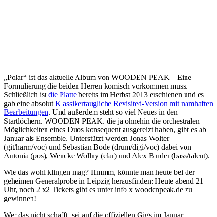
„Polar“ ist das aktuelle Album von WOODEN PEAK – Eine
Formulierung die beiden Herren komisch vorkommen muss.
Schließlich ist
die Platte
bereits im Herbst 2013 erschienen und es
gab eine absolut
Klassikertaugliche Revisited-Version mit namhaften
Bearbeitungen
. Und außerdem steht so viel Neues in den
Startlöchern. WOODEN PEAK, die ja ohnehin die orchestralen
Möglichkeiten eines Duos konsequent ausgereizt haben, gibt es ab
Januar als Ensemble. Unterstützt werden Jonas Wolter
(git/harm/voc) und Sebastian Bode (drum/digi/voc) dabei von
Antonia (pos), Wencke Wollny (clar) und Alex Binder (bass/talent).
Wie das wohl klingen mag? Hmmm, könnte man heute bei der
geheimen Generalprobe in Leipzig herausfinden: Heute abend 21
Uhr, noch 2 x2 Tickets gibt es unter info x woodenpeak.de zu
gewinnen!
Wer das nicht schafft, sei auf die offiziellen Gigs im Januar