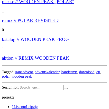
release // WOODEN PEAK „POLAR“
1
remix // POLAR REVISITED
0
katalog // WOODEN PEAK FROG
1
aktion // REMIX WOODEN PEAK
Tagged:
#anaadvent
,
adventskalender
,
bandcamp
,
download
,
ep
,
polar
,
wooden peak
Search for:
projekte
#ListentoLeipzig