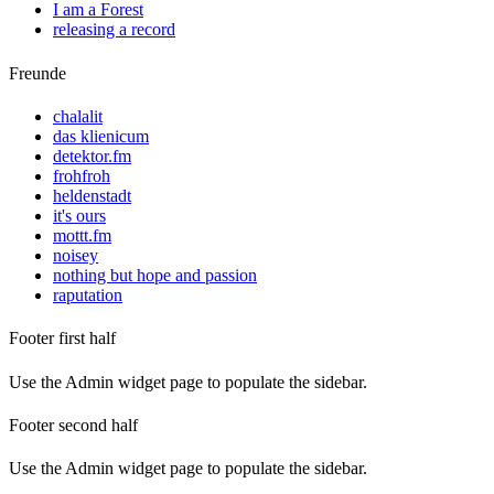
I am a Forest
releasing a record
Freunde
chalalit
das klienicum
detektor.fm
frohfroh
heldenstadt
it's ours
mottt.fm
noisey
nothing but hope and passion
raputation
Footer first half
Use the Admin widget page to populate the sidebar.
Footer second half
Use the Admin widget page to populate the sidebar.