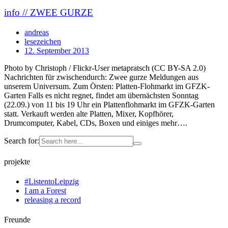
info // ZWEE GURZE
andreas
lesezeichen
12. September 2013
Photo by Christoph / Flickr-User metapratsch (CC BY-SA 2.0)
Nachrichten für zwischendurch: Zwee gurze Meldungen aus
unserem Universum. Zum Örsten: Platten-Flohmarkt im GFZK-
Garten Falls es nicht regnet, findet am übernächsten Sonntag
(22.09.) von 11 bis 19 Uhr ein Plattenflohmarkt im GFZK-Garten
statt. Verkauft werden alte Platten, Mixer, Kopfhörer,
Drumcomputer, Kabel, CDs, Boxen und einiges mehr….
Search for:
projekte
#ListentoLeipzig
I am a Forest
releasing a record
Freunde