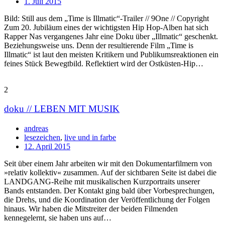
1. Juli 2015
Bild: Still aus dem „Time is Illmatic“-Trailer // 9One // Copyright
Zum 20. Jubiläum eines der wichtigsten Hip Hop-Alben hat sich
Rapper Nas vergangenes Jahr eine Doku über „Illmatic“ geschenkt.
Beziehungsweise uns. Denn der resultierende Film „Time is
Illmatic“ ist laut den meisten Kritikern und Publikumsreaktionen ein
feines Stück Bewegtbild. Reflektiert wird der Ostküsten-Hip…
2
doku // LEBEN MIT MUSIK
andreas
lesezeichen
,
live und in farbe
12. April 2015
Seit über einem Jahr arbeiten wir mit den Dokumentarfilmern von
»relativ kollektiv« zusammen. Auf der sichtbaren Seite ist dabei die
LANDGANG-Reihe mit musikalischen Kurzportraits unserer
Bands entstanden. Der Kontakt ging bald über Vorbesprechungen,
die Drehs, und die Koordination der Veröffentlichung der Folgen
hinaus. Wir haben die Mitstreiter der beiden Filmenden
kennegelernt, sie haben uns auf…