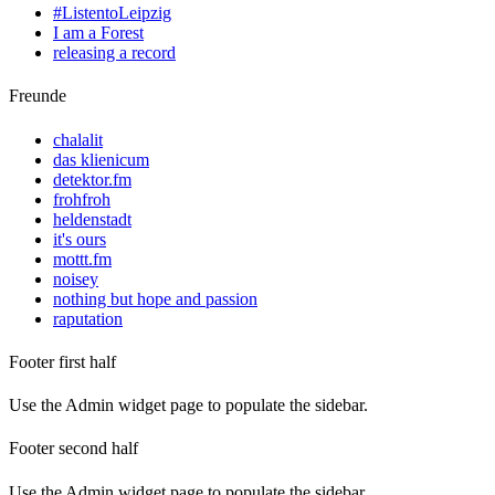
#ListentoLeipzig
I am a Forest
releasing a record
Freunde
chalalit
das klienicum
detektor.fm
frohfroh
heldenstadt
it's ours
mottt.fm
noisey
nothing but hope and passion
raputation
Footer first half
Use the Admin widget page to populate the sidebar.
Footer second half
Use the Admin widget page to populate the sidebar.