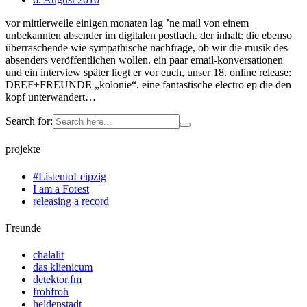
vor mittlerweile einigen monaten lag ’ne mail von einem
unbekannten absender im digitalen postfach. der inhalt: die ebenso
überraschende wie sympathische nachfrage, ob wir die musik des
absenders veröffentlichen wollen. ein paar email-konversationen
und ein interview später liegt er vor euch, unser 18. online release:
DEEF+FREUNDE „kolonie“. eine fantastische electro ep die den
kopf unterwandert…
Search for:
projekte
#ListentoLeipzig
I am a Forest
releasing a record
Freunde
chalalit
das klienicum
detektor.fm
frohfroh
heldenstadt