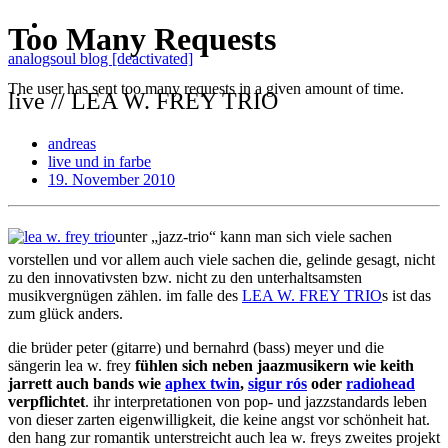
analogsoul blog [deactivated]
live // LEA W. FREY TRIO
andreas
live und in farbe
19. November 2010
unter „jazz-trio“ kann man sich viele sachen
vorstellen und vor allem auch viele sachen die, gelinde gesagt, nicht
zu den innovativsten bzw. nicht zu den unterhaltsamsten
musikvergnügen zählen. im falle des
LEA W. FREY TRIO
s ist das
zum glück anders.
die brüder peter (gitarre) und bernahrd (bass) meyer und die
sängerin lea w. frey
fühlen sich neben jaazmusikern wie keith
jarrett auch bands wie
aphex twin
,
sigur rós
oder
radiohead
verpflichtet
. ihr interpretationen von pop- und jazzstandards leben
von dieser zarten eigenwilligkeit, die keine angst vor schönheit hat.
den hang zur romantik unterstreicht auch lea w. freys zweites projekt