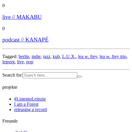
0
live // MAKABU
0
podcast // KANAPÉ
Tagged:
berlin
,
indie
,
jazz
,
kub
,
L.U.X.
,
lea w. frey
,
lea w. frey trio
,
leipzig
,
live
,
pop
Search for:
projekte
#ListentoLeipzig
I am a Forest
releasing a record
Freunde