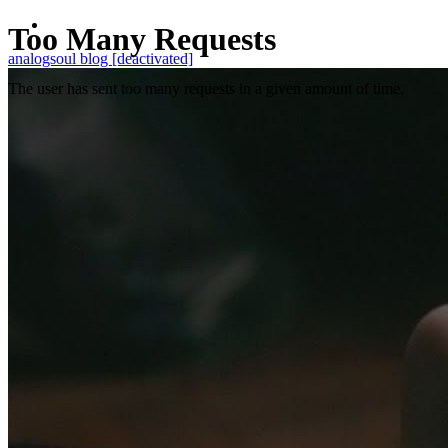
analogsoul blog [deactivated]