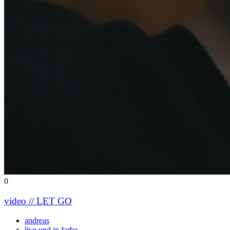
0
video // LET GO
andreas
live und in farbe