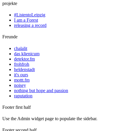
projekte
#ListentoLeipzig
I am a Forest
releasing a record
Freunde
chalalit
das klienicum
detektor.fm
frohfroh
heldenstadt
it's ours
mottt.fm
noisey
nothing but hope and passion
raputation
Footer first half
Use the Admin widget page to populate the sidebar.
Footer second half